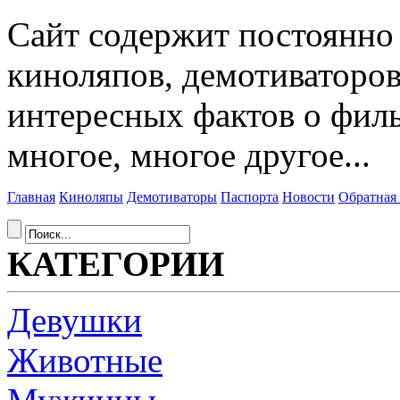
Сайт содержит постоянн
киноляпов, демотиваторов
интересных фактов о фил
многое, многое другое...
Главная
Киноляпы
Демотиваторы
Паспорта
Новости
Обратная 
КАТЕГОРИИ
Девушки
Животные