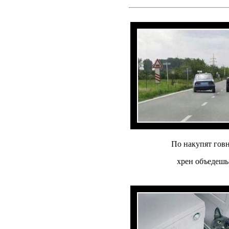
По накупят гов
хрен объедешь