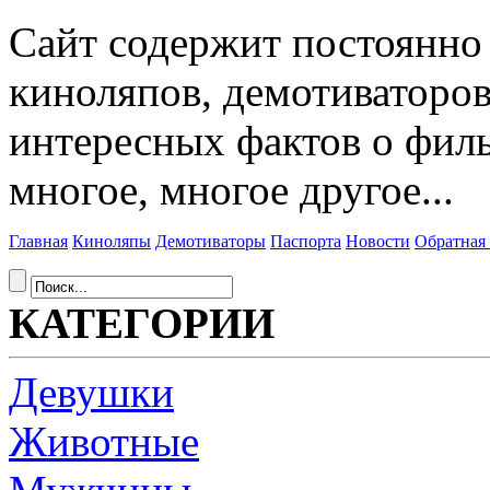
Сайт содержит постоянн
киноляпов, демотиваторов
интересных фактов о фил
многое, многое другое...
Главная
Киноляпы
Демотиваторы
Паспорта
Новости
Обратная 
КАТЕГОРИИ
Девушки
Животные