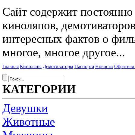
Сайт содержит постоянн
киноляпов, демотиваторов
интересных фактов о фил
многое, многое другое...
Главная
Киноляпы
Демотиваторы
Паспорта
Новости
Обратная 
КАТЕГОРИИ
Девушки
Животные