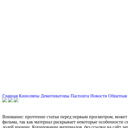
Главная
Киноляпы
Демотиваторы
Паспорта
Новости
Обратная 
Внимание: прочтение статьи перед первым просмотром, может 
фильма, так как материал раскрывает некоторые особенности с
долей иронии. Копирование материалов, без ссылки на сайт за