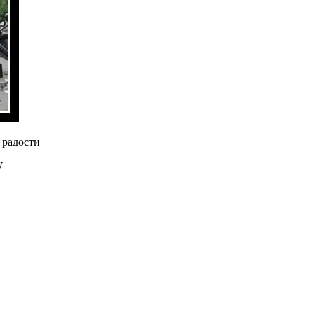
 радости
W