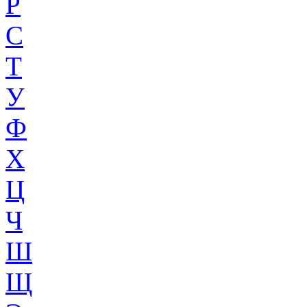
Р
С
Т
У
Ф
Х
Ц
Ч
Ш
Щ