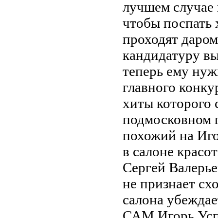
лучшем случае 
чтобы поспать 
проходят даром
кандидатуру в
теперь ему нуж
главного конку
хиты которого 
подмосковном г
похожий на Иго
в салоне красо
Сергей Валерье
не признает сх
салона убеждае
САМ Игорь Усп