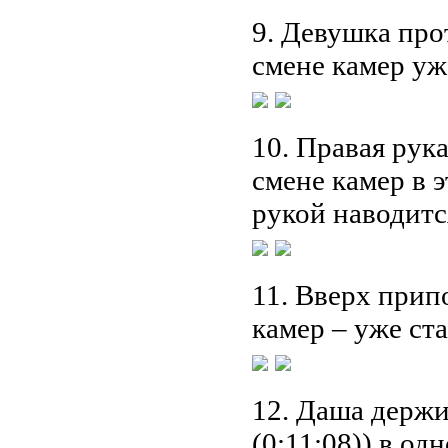
9. Девушка прот
смене камер уж
10. Правая рука
смене камер в э
рукой наводится
11. Вверх припо
камер – уже ста
12. Даша держи
(0:11:08)) в од