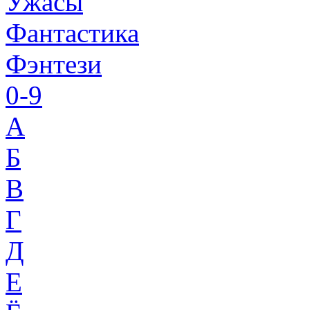
Ужасы
Фантастика
Фэнтези
0-9
A
Б
В
Г
Д
Е