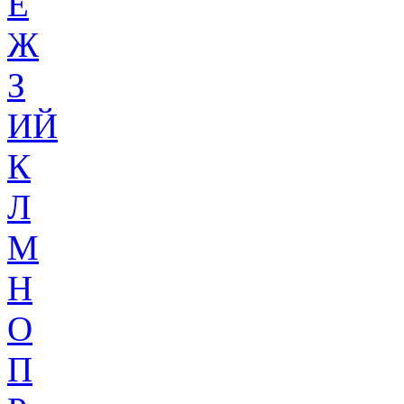
Ё
Ж
З
ИЙ
К
Л
М
Н
О
П