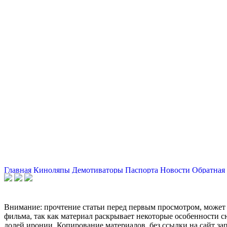
Главная
Киноляпы
Демотиваторы
Паспорта
Новости
Обратная 
Внимание: прочтение статьи перед первым просмотром, может 
фильма, так как материал раскрывает некоторые особенности с
долей иронии. Копирование материалов, без ссылки на сайт за