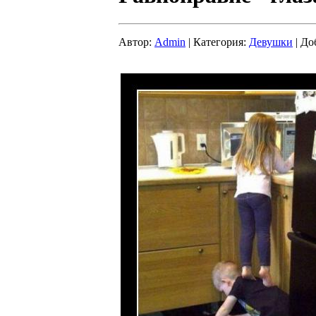
Автор:
Admin
| Категория:
Девушки
| До