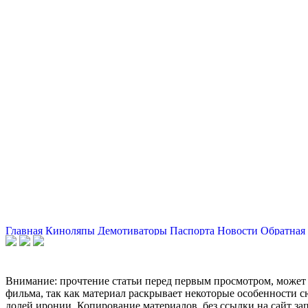
Главная
Киноляпы
Демотиваторы
Паспорта
Новости
Обратная 
Внимание: прочтение статьи перед первым просмотром, может 
фильма, так как материал раскрывает некоторые особенности с
долей иронии. Копирование материалов, без ссылки на сайт за