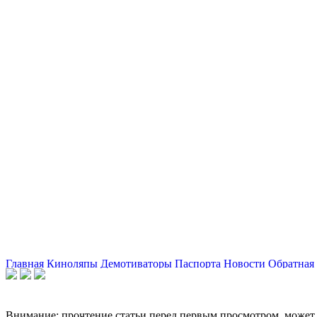
Главная
Киноляпы
Демотиваторы
Паспорта
Новости
Обратная 
Внимание: прочтение статьи перед первым просмотром, может 