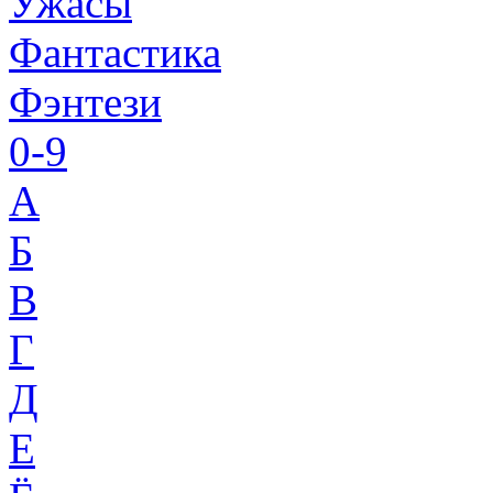
Ужасы
Фантастика
Фэнтези
0-9
A
Б
В
Г
Д
Е