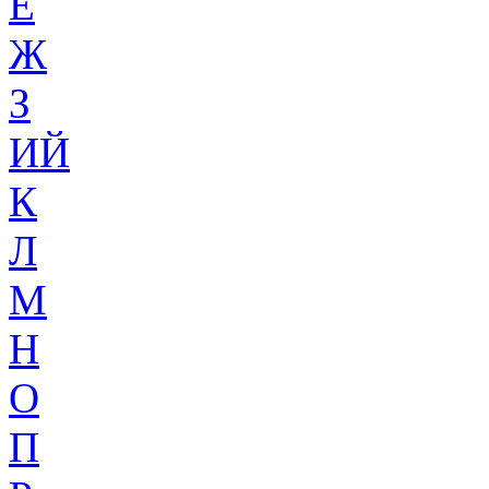
Ё
Ж
З
ИЙ
К
Л
М
Н
О
П