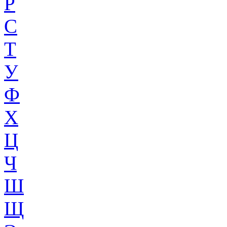
Р
С
Т
У
Ф
Х
Ц
Ч
Ш
Щ