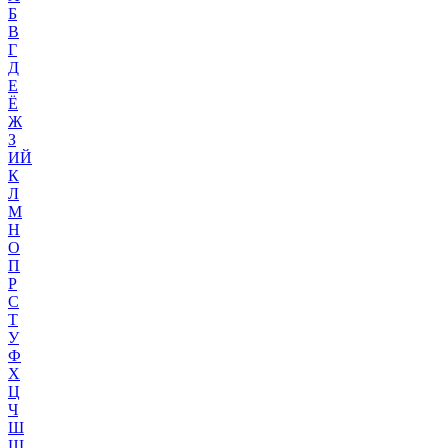
Б
В
Г
Д
Е
Ё
Ж
З
ИЙ
К
Л
М
Н
О
П
Р
С
Т
У
Ф
Х
Ц
Ч
Ш
Щ