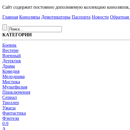
Сайт содержит постоянно дополняемую коллекцию киноляпов, д
Главная
Киноляпы
Демотиваторы
Паспорта
Новости
Обратная 
КАТЕГОРИИ
Боевик
Вестерн
Военный
Детектив
Драма
Комедия
Мелодрама
Мистика
Мультфильм
Приключения
Сериал
Триллер
Ужасы
Фантастика
Фэнтези
0-9
A