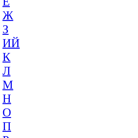
Ё
Ж
З
ИЙ
К
Л
М
Н
О
П