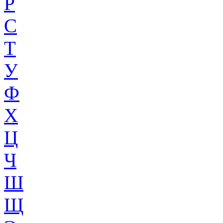
Р
С
Т
У
Ф
Х
Ц
Ч
Ш
Щ