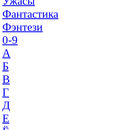
Ужасы
Фантастика
Фэнтези
0-9
A
Б
В
Г
Д
Е