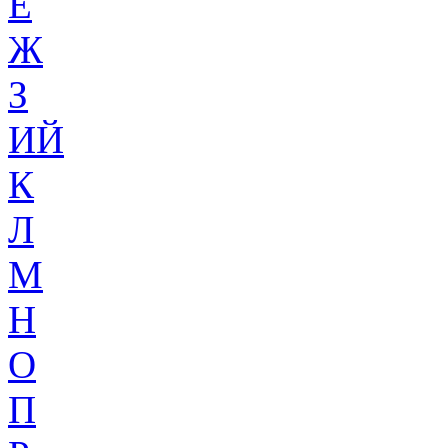
Ё
Ж
З
ИЙ
К
Л
М
Н
О
П