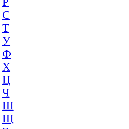
Р
С
Т
У
Ф
Х
Ц
Ч
Ш
Щ