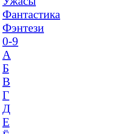
Ужасы
Фантастика
Фэнтези
0-9
A
Б
В
Г
Д
Е