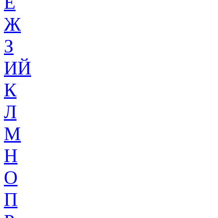
Ё
Ж
З
ИЙ
К
Л
М
Н
О
П