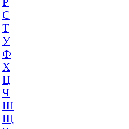
Р
С
Т
У
Ф
Х
Ц
Ч
Ш
Щ