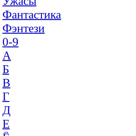
Ужасы
Фантастика
Фэнтези
0-9
A
Б
В
Г
Д
Е