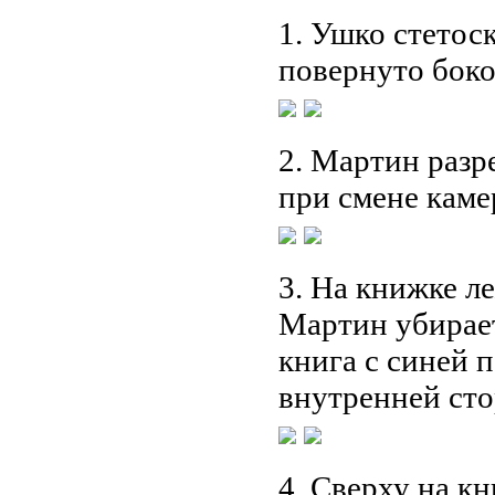
1. Ушко стетоск
повернуто боком
2. Мартин разре
при смене камер
3. На книжке ле
Мартин убирает
книга с синей 
внутренней сто
4. Сверху на кн