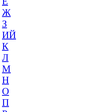
Ё
Ж
З
ИЙ
К
Л
М
Н
О
П