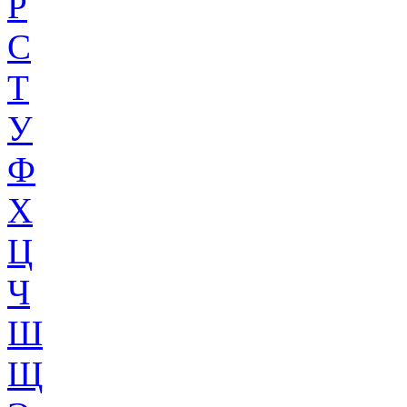
Р
С
Т
У
Ф
Х
Ц
Ч
Ш
Щ