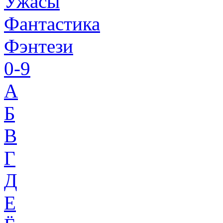
Ужасы
Фантастика
Фэнтези
0-9
A
Б
В
Г
Д
Е