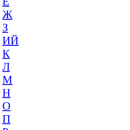
Ё
Ж
З
ИЙ
К
Л
М
Н
О
П