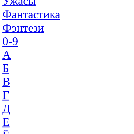
Ужасы
Фантастика
Фэнтези
0-9
A
Б
В
Г
Д
Е