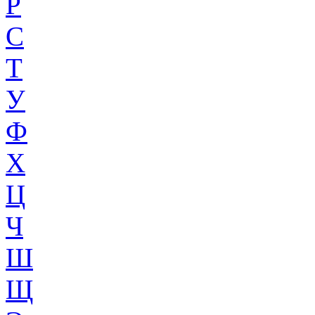
Р
С
Т
У
Ф
Х
Ц
Ч
Ш
Щ