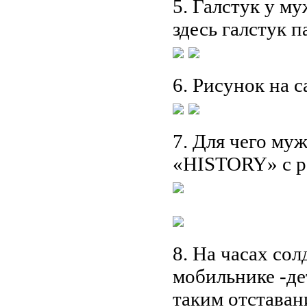
5. Галстук у му
здесь галстук п
6. Рисунок на с
7. Для чего му
«HISTORY» с ра
8. На часах сол
мобильнике -дет
таким отставан