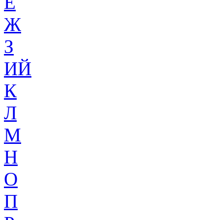
Ё
Ж
З
ИЙ
К
Л
М
Н
О
П