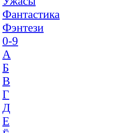
Ужасы
Фантастика
Фэнтези
0-9
A
Б
В
Г
Д
Е