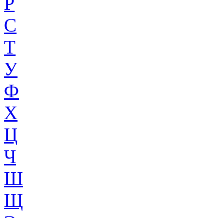
Р
С
Т
У
Ф
Х
Ц
Ч
Ш
Щ