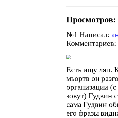
Просмотров: 
№1
Написал:
а
Комментариев:
Есть ищу ляп. 
мьортв он разг
организации (с
зовут) Гудвин 
сама Гудвин об
его фразы видна