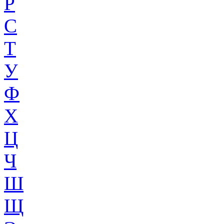
Р
С
Т
У
Ф
Х
Ц
Ч
Ш
Щ