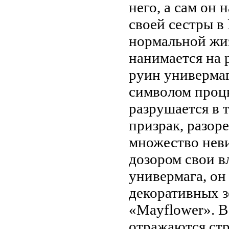
него, а сам он
своей сестры в
нормальной жиз
нанимается на
руин универмаг
символом процв
разрушается в 
призрак, разор
множество нев
дозором свои в
универмага, он
декоративных 
«Mayflower». 
отражаются стр