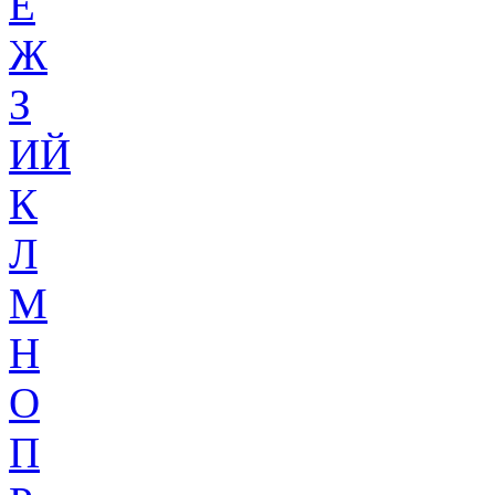
Ё
Ж
З
ИЙ
К
Л
М
Н
О
П