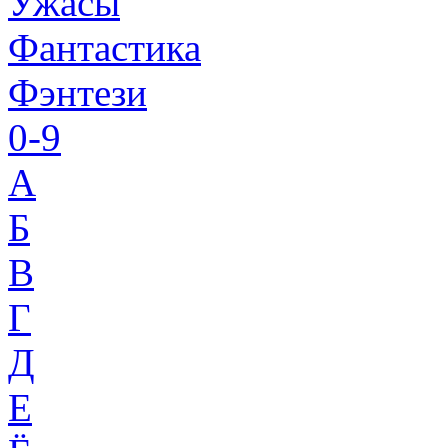
Ужасы
Фантастика
Фэнтези
0-9
A
Б
В
Г
Д
Е