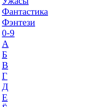
Ужасы
Фантастика
Фэнтези
0-9
A
Б
В
Г
Д
Е