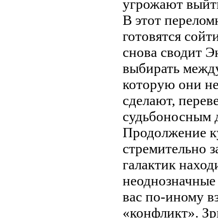
угрожают выйти
В этот перелом
готовятся сойти
снова сводит 
выбирать между
которую они не
сделают, перев
судьбоносным д
Продолжение к
стремительно за
галактик наход
неоднозначные 
вас по-иному вз
«конфликт». Зр