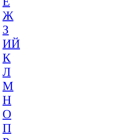
Ё
Ж
З
ИЙ
К
Л
М
Н
О
П