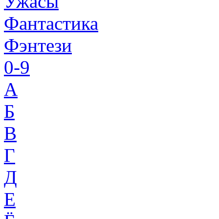
Ужасы
Фантастика
Фэнтези
0-9
A
Б
В
Г
Д
Е