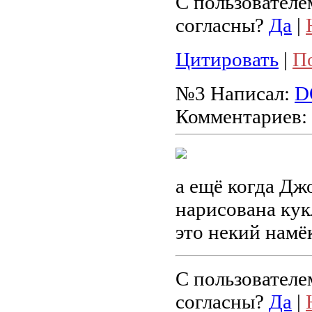
С пользователе
согласны?
Да
|
Цитировать
|
П
№3
Написал:
D
Комментариев:
а ещё когда Дж
нарисована кук
это некий намёк
С пользователе
согласны?
Да
|