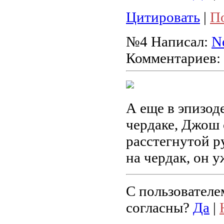
Цитировать
|
П
№4
Написал:
Ne
Комментариев:
А еще в эпизоде
чердаке, Джош 
расстегнутой ру
на чердак, он у
С пользователе
согласны?
Да
|