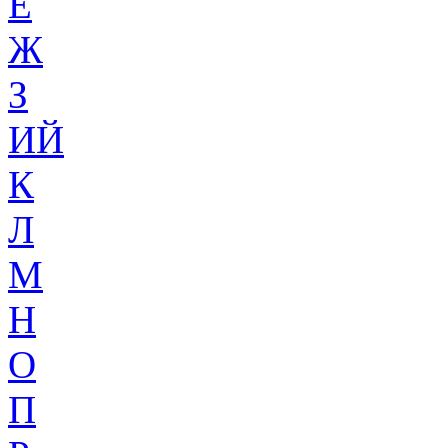
Ё
Ж
З
ИЙ
К
Л
М
Н
О
П