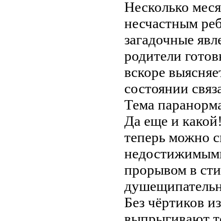
Несколько меся
несчастным реб
загадочные явл
родители готов
вскоре выясняе
состоянии свя
Тема паранорма
Да еще и какой
теперь можно с
недостижимыми
прорывом в стил
душещипательны
Без чёртиков и
выпрыгивают то 