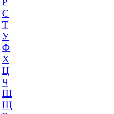
Р
С
Т
У
Ф
Х
Ц
Ч
Ш
Щ