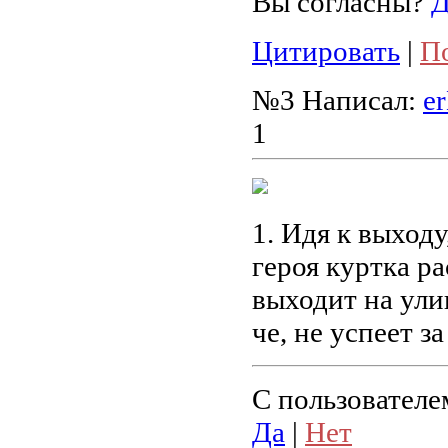
Вы согласны?
Д
Цитировать
|
П
№3
Написал:
e
1
1. Идя к выходу
героя куртка ра
выходит на улиц
че, не успеет з
С пользователе
Да
|
Нет