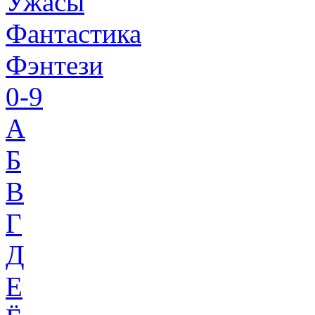
Ужасы
Фантастика
Фэнтези
0-9
A
Б
В
Г
Д
Е