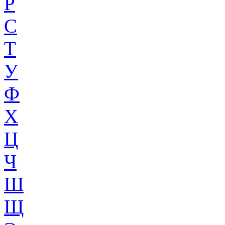
Р
С
Т
У
Ф
Х
Ц
Ч
Ш
Щ