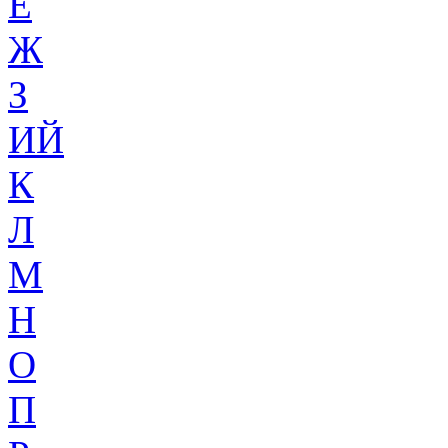
Ё
Ж
З
ИЙ
К
Л
М
Н
О
П