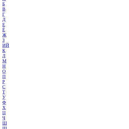
Б
В
Г
Д
Е
Ё
Ж
З
ИЙ
К
Л
М
Н
О
П
Р
С
Т
У
Ф
Х
Ц
Ч
Ш
Щ