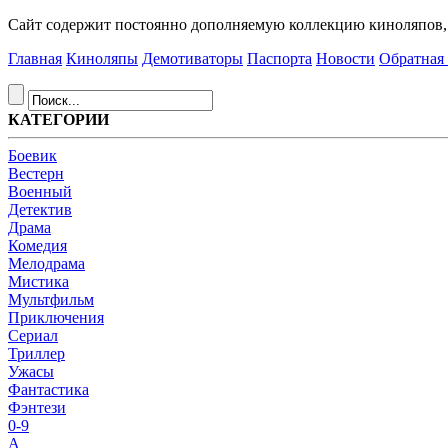
Сайт содержит постоянно дополняемую коллекцию киноляпов, д
Главная
Киноляпы
Демотиваторы
Паспорта
Новости
Обратная 
КАТЕГОРИИ
Боевик
Вестерн
Военный
Детектив
Драма
Комедия
Мелодрама
Мистика
Мультфильм
Приключения
Сериал
Триллер
Ужасы
Фантастика
Фэнтези
0-9
A