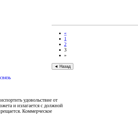
«
1
2
3
»
связь
испортить удовольствие от
южета и излагается с должной
прещается. Коммерческое